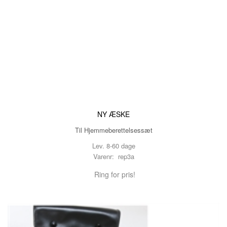
NY ÆSKE
Til Hjemmeberettelsessæt
Lev. 8-60 dage
Varenr: rep3a
Ring for pris!