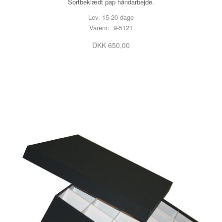
Sortbeklædt pap håndarbejde.
Lev. 15-20 dage
Varenr: 9-5121
DKK 650,00