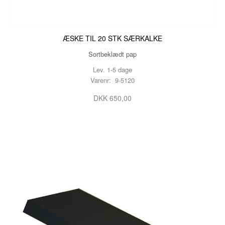
ÆSKE TIL 20 STK SÆRKALKE
Sortbeklædt pap
Lev. 1-5 dage
Varenr: 9-5120
DKK 650,00