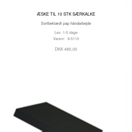
ÆSKE TIL 10 STK SÆRKALKE
Sortbeklædt pap håndarbejde
Lev. 1-5 dage
Varenr: 9-5110
DKK 480,00