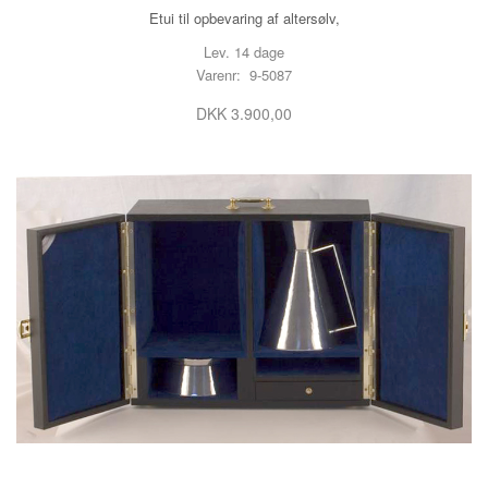
Etui til opbevaring af altersølv,
Lev. 14 dage
Varenr: 9-5087
DKK 3.900,00