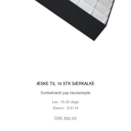
ÆSKE TIL 16 STK SÆRKALKE
Sortbeklædt pap håndarbejde
Lev. 15-20 dage
Varenr: 9-5116
DKK 580,00