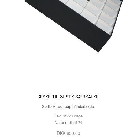
ÆSKE TIL 24 STK SÆRKALKE
Sortbeklædt pap håndarbejde.
Lev. 15-20 dage
Varenr: 9-5124
DKK 650,00