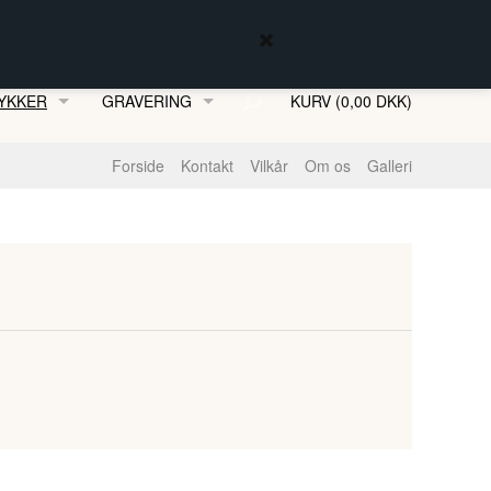
YKKER
GRAVERING
KURV (0,00 DKK)
MFJORDSSMYKKER
Forside
Kontakt
Vilkår
Om os
Galleri
ENKÆDER