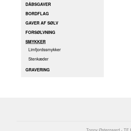
DÅBSGAVER
BORDFLAG
GAVER AF SØLV
FORSØLVNING
SMYKKER
Limfjordssmykker
Stenkæder
GRAVERING
Tonny Østergaard - TF K