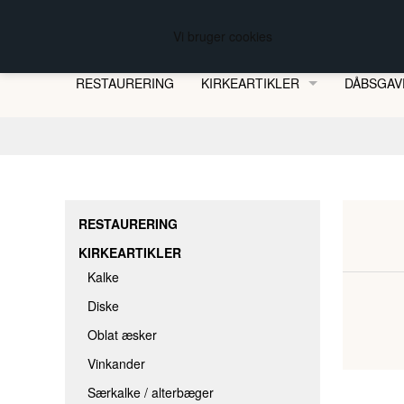
FREDBERG KIRKESØLVSMEDEN
Vi bruger cookies
RESTAURERING
KIRKEARTIKLER
DÅBSGAV
KALKE
DISKE
OBLAT ÆSKER
VINKANDER
RESTAURERING
SÆRKALKE / ALTERBÆGER
KIRKEARTIKLER
OPBEVARINGSÆSKER
Kalke
HJEMMEBERETTELSE & -DÅB
Diske
Oblat æsker
DÅBSKANDER
Vinkander
DÅBSFADE
Særkalke / alterbæger
ALTERLYS MED BIO-LAMPEOLIE