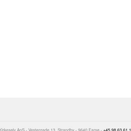
irkesølv ApS - Vestergade 13, Strandby - 9640 Farsø -
+45 98 63 61 