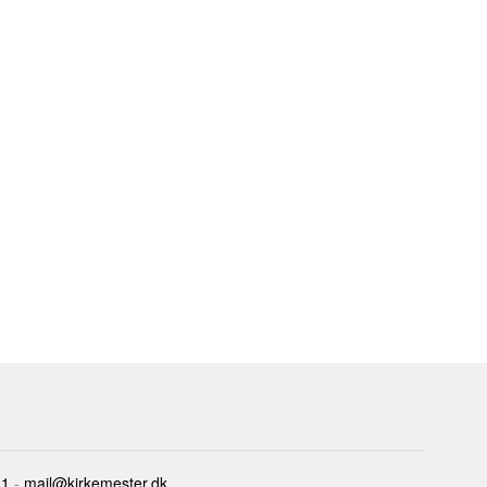
11
-
mail@kirkemester.dk