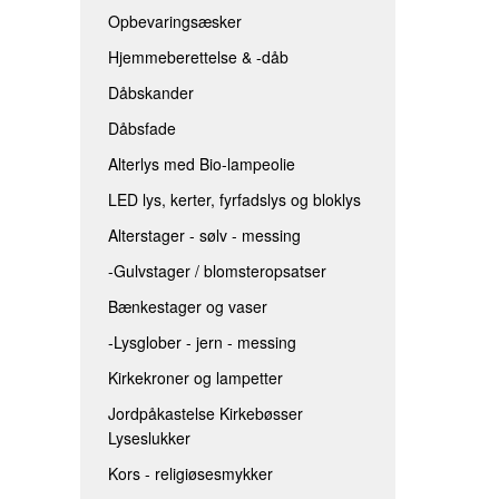
Opbevaringsæsker
LED LYS, KERTER, FYRFADSLYS 
Hjemmeberettelse & -dåb
ALTERSTAGER - SØLV - MESSIN
Dåbskander
-GULVSTAGER / BLOMSTEROPS
Dåbsfade
BÆNKESTAGER OG VASER
Alterlys med Bio-lampeolie
-LYSGLOBER - JERN - MESSING
LED lys, kerter, fyrfadslys og bloklys
KIRKEKRONER OG LAMPETTER
Alterstager - sølv - messing
JORDPÅKASTELSE KIRKEBØSSER
-Gulvstager / blomsteropsatser
KORS - RELIGIØSESMYKKER
Bænkestager og vaser
-Lysglober - jern - messing
Kirkekroner og lampetter
Jordpåkastelse Kirkebøsser
Lyseslukker
Kors - religiøsesmykker