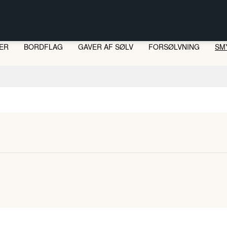
ER
BORDFLAG
GAVER AF SØLV
FORSØLVNING
SM
LI
ST