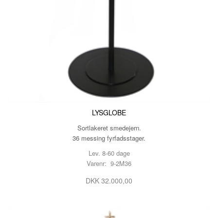
LYSGLOBE
Sortlakeret smedejern.
36 messing fyrfadsstager.
Lev. 8-60 dage
Varenr: 9-2M36
DKK 32.000,00