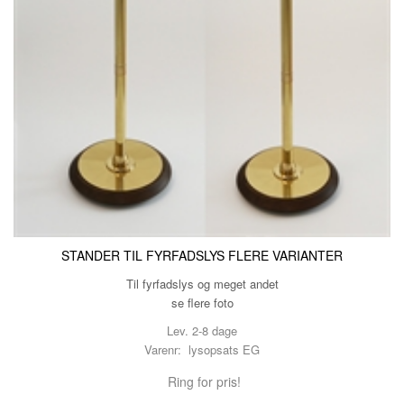
STANDER TIL FYRFADSLYS FLERE VARIANTER
Til fyrfadslys og meget andet
se flere foto
Lev. 2-8 dage
Varenr: lysopsats EG
Ring for pris!