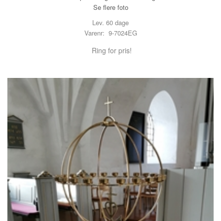
Se flere foto
Lev. 60 dage
Varenr: 9-7024EG
Ring for pris!