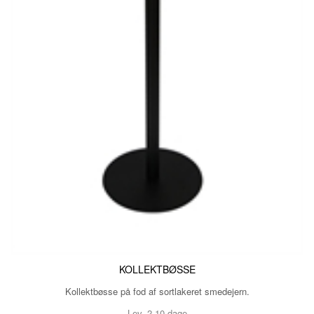
KOLLEKTBØSSE
Kollektbøsse på fod af sortlakeret smedejern.
Lev. 2-10 dage