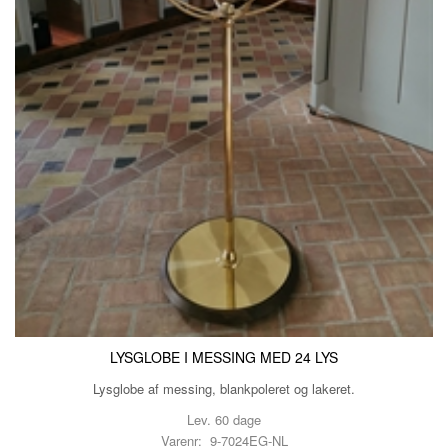
LYSGLOBE I MESSING MED 24 LYS
Lysglobe af messing, blankpoleret og lakeret.
Lev. 60 dage
Varenr: 9-7024EG-NL