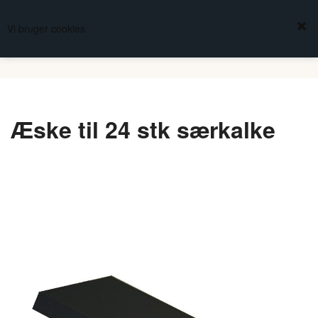
FREDBERG
Vi bruger cookies
KURV
(0,00 DKK)
KIRKESØLVSMEDEN
Æske til 24 stk særkalke