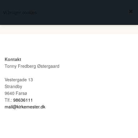
FREDBERG
Vi bruger cookies
KURV
(0,00 DKK)
KIRKESØLVSMEDEN
Kontakt
Tonny Fredberg Østergaard
Vestergade 13
Strandby
9640 Farsø
Tlf.:
98636111
mail@kirkemester.dk