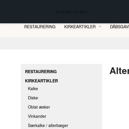
FREDBERG KIRKESØLVSMEDEN
Vi bruger cookies
RESTAURERING
KIRKEARTIKLER
DÅBSGAV
KALKE
DISKE
OBLAT ÆSKER
Alte
VINKANDER
RESTAURERING
SÆRKALKE / ALTERBÆGER
KIRKEARTIKLER
OPBEVARINGSÆSKER
Kalke
HJEMMEBERETTELSE & -DÅB
Diske
Oblat æsker
DÅBSKANDER
Vinkander
DÅBSFADE
Særkalke / alterbæger
ALTERLYS MED BIO-LAMPEOLIE