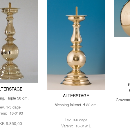
LTERSTAGE
ALTERSTAGE
ng. Højde 50 cm.
Graverin
Messing lakeret H 32 cm.
ev. 1-3 dage
renr: 16-0193
Lev. 3-6 dage
KK 6.850,00
Varenr: 16-0191L