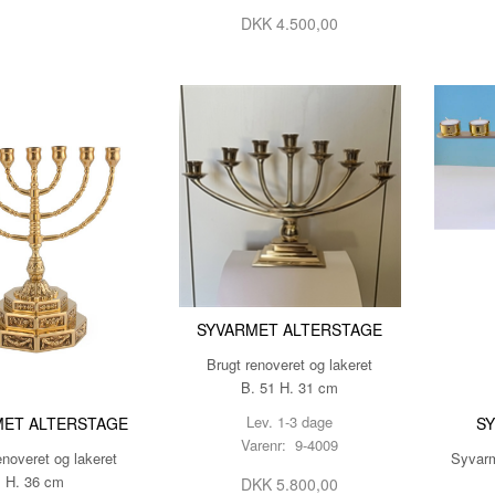
DKK 4.500,00
SYVARMET ALTERSTAGE
Brugt renoveret og lakeret
B. 51 H. 31 cm
Lev. 1-3 dage
MET ALTERSTAGE
S
Varenr: 9-4009
enoveret og lakeret
Syvarme
H. 36 cm
DKK 5.800,00