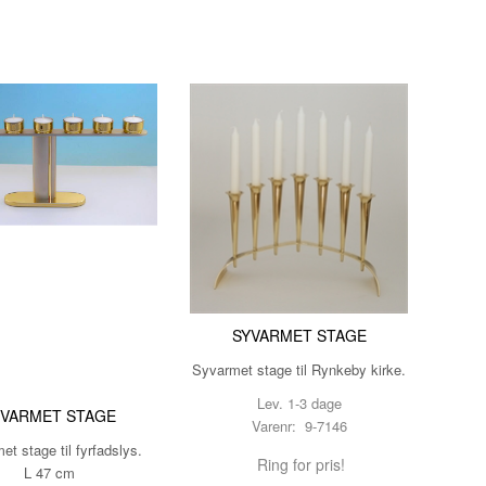
SYVARMET STAGE
Syvarmet stage til Rynkeby kirke.
Lev. 1-3 dage
YVARMET STAGE
Varenr: 9-7146
t stage til fyrfadslys.
Ring for pris!
L 47 cm