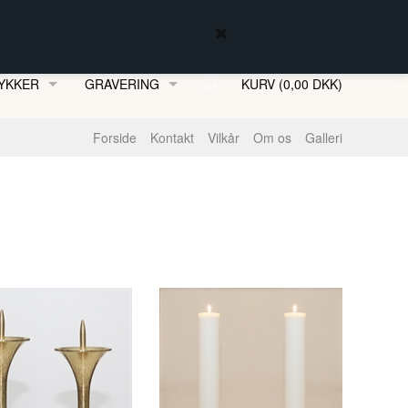
YKKER
GRAVERING
KURV (0,00 DKK)
MFJORDSSMYKKER
Forside
Kontakt
Vilkår
Om os
Galleri
ENKÆDER