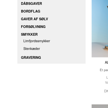
DÅBSGAVER
BORDFLAG
GAVER AF SØLV
FORSØLVNING
SMYKKER
Limfjordssmykker
Stenkæder
GRAVERING
A
Et pa
L
V
DK