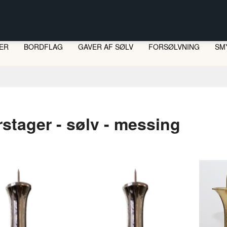
ER
BORDFLAG
GAVER AF SØLV
FORSØLVNING
SM
LI
ST
rstager - sølv - messing