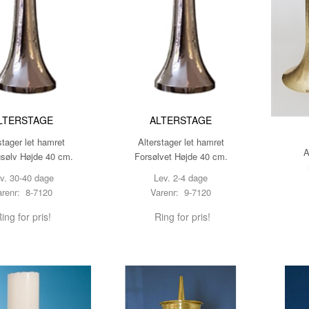
OG BLOKLYS
G
ATSER
LTERSTAGE
ALTERSTAGE
stager let hamret
Alterstager let hamret
A
gsølv Højde 40 cm.
Forsølvet Højde 40 cm.
 LYSESLUKKER
v. 30-40 dage
Lev. 2-4 dage
arenr: 8-7120
Varenr: 9-7120
ing for pris!
Ring for pris!