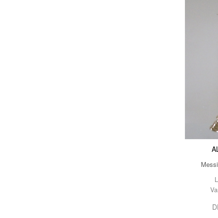
A
Messi
L
Va
D