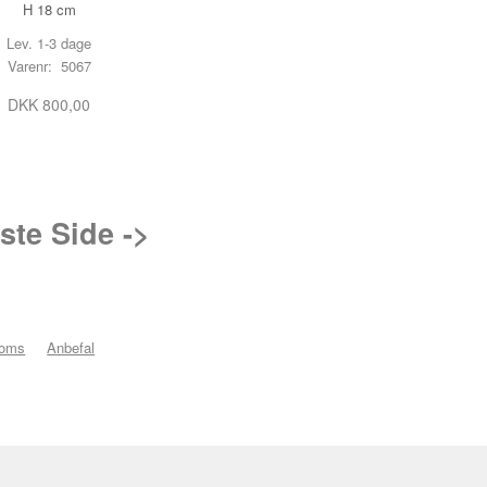
H 18 cm
Lev. 1-3 dage
Varenr: 5067
DKK 800,00
te Side ->
moms
Anbefal