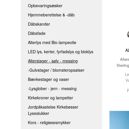
Opbevaringsæsker
LED LYS, KERTER, FYRFADSLYS 
Hjemmeberettelse & -dåb
ALTERSTAGER - SØLV - MESSIN
Dåbskander
-GULVSTAGER / BLOMSTEROPS
Dåbsfade
BÆNKESTAGER OG VASER
Alterlys med Bio-lampeolie
-LYSGLOBER - JERN - MESSING
A
LED lys, kerter, fyrfadslys og bloklys
KIRKEKRONER OG LAMPETTER
Alter
Alterstager - sølv - messing
Sterlin
JORDPÅKASTELSE KIRKEBØSSER
-Gulvstager / blomsteropsatser
Le
KORS - RELIGIØSESMYKKER
Bænkestager og vaser
V
-Lysglober - jern - messing
R
Kirkekroner og lampetter
Jordpåkastelse Kirkebøsser
Lyseslukker
Kors - religiøsesmykker