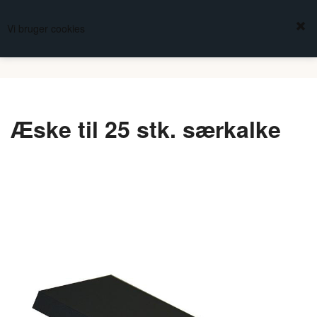
FREDBERG
Vi bruger cookies
KURV
(0,00 DKK)
KIRKESØLVSMEDEN
Æske til 25 stk. særkalke