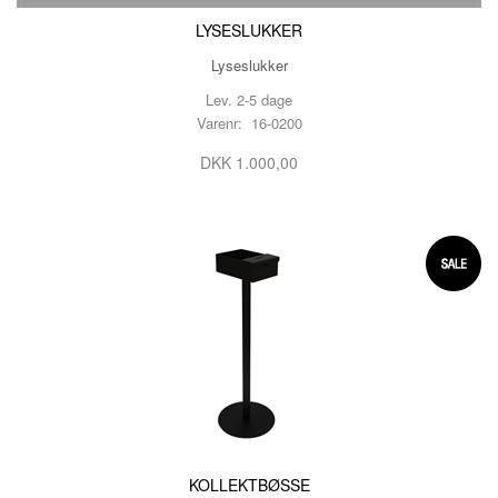
LYSESLUKKER
Lyseslukker
Lev. 2-5 dage
Varenr: 16-0200
DKK 1.000,00
KOLLEKTBØSSE