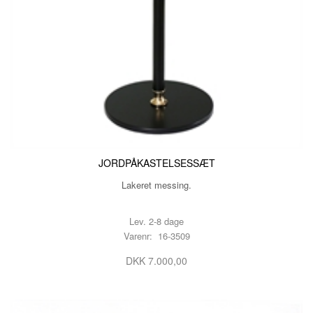
JORDPÅKASTELSESSÆT
Lakeret messing.
Lev. 2-8 dage
Varenr: 16-3509
DKK 7.000,00