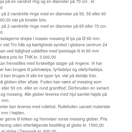
ys på en vandret ring og en diameter på 70 cm . kr.
00
s på 2 vandrette ringe med en diameter på 50, 55 eller 60
00,00 vist på forside foto.
s på 2 vandrette ringe med en diameter på 65 eller 70 cm.
00
ysstagerne drejes i massiv messing til lys på Ø 60 mm.
er vist Tro håb og kærligheds symbol i globens centrum 24
han ved lejlighed udskiftes med lysestage til et 60 mm
ekstra pris for THK kr. 3.000,00
an fremstilles med forskellige stager på ringene. Vi har
er kan bruges til juletræslys, fyrfadslys og oliefyrfadslys.
 kan bruges til alle tre typer lys. vist på detalje foto.
å globen efter aftale. Foden kan være af messing som
 eller 50 cm. eller en rund granitfod. Derforuden en variant
og messing. Alle glober leveres med hjul samlet højde på
0 mm.
ianter kan leveres med rullefod. Rullefoden uanset materiale
0 mm i højden.
r gerne til kirken og fremviser vores messing glober. Pris
visning uden efterfølgende bestilling af globe kr. 1500,00
 af globe i Danmark kr. 600,00