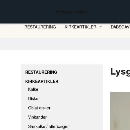
FREDBERG KIRKESØLVSMEDEN
Vi bruger cookies
RESTAURERING
KIRKEARTIKLER
DÅBSGAV
KALKE
DISKE
OBLAT ÆSKER
Lysg
VINKANDER
RESTAURERING
SÆRKALKE / ALTERBÆGER
KIRKEARTIKLER
OPBEVARINGSÆSKER
Kalke
HJEMMEBERETTELSE & -DÅB
Diske
Oblat æsker
DÅBSKANDER
Vinkander
DÅBSFADE
Særkalke / alterbæger
ALTERLYS MED BIO-LAMPEOLIE