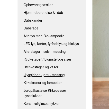
Opbevaringsæsker
LED LYS, KERTER, FYRFADSLYS 
Hjemmeberettelse & -dåb
ALTERSTAGER - SØLV - MESSIN
Dåbskander
-GULVSTAGER / BLOMSTEROPS
Dåbsfade
BÆNKESTAGER OG VASER
Alterlys med Bio-lampeolie
-LYSGLOBER - JERN - MESSING
LED lys, kerter, fyrfadslys og bloklys
KIRKEKRONER OG LAMPETTER
Alterstager - sølv - messing
JORDPÅKASTELSE KIRKEBØSSER
-Gulvstager / blomsteropsatser
KORS - RELIGIØSESMYKKER
Bænkestager og vaser
-Lysglober - jern - messing
Kirkekroner og lampetter
Jordpåkastelse Kirkebøsser
Lyseslukker
Kors - religiøsesmykker