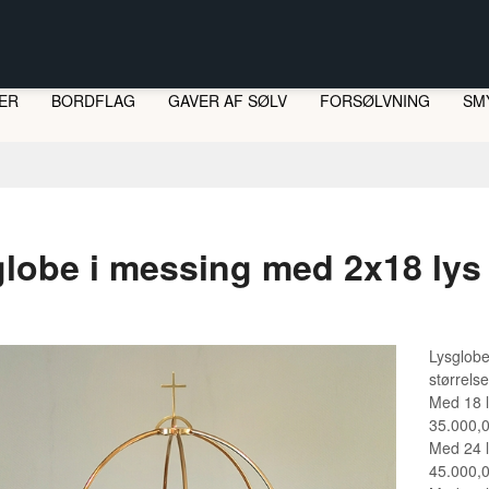
ER
BORDFLAG
GAVER AF SØLV
FORSØLVNING
SM
LI
ST
lobe i messing med 2x18 lys
Lysglobe
størrelse
Med 18 l
35.000,
Med 24 l
45.000,