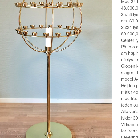
Med 24 l
48.000,
OG BLOKLYS
2 x18 ly
G
cm. 60.0
2 x24 ly
ATSER
80.000,
Center l
På foto 
cm høj. 
olielys. 
Globen k
stager, d
 LYSESLUKKER
model A-3
Højden p
måler 45
med træ 
foden 3
Alle var
fylder 3
Vi komme
for frem
Levering