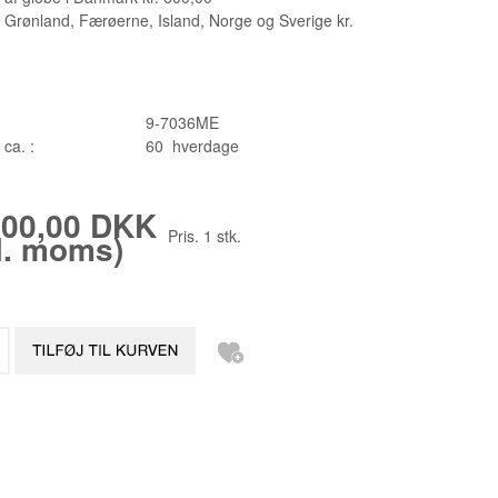
 Grønland, Færøerne, Island, Norge og Sverige kr.
0
9-7036ME
 ca. :
60 hverdage
000,00 DKK
Pris.
1
stk.
kl. moms)