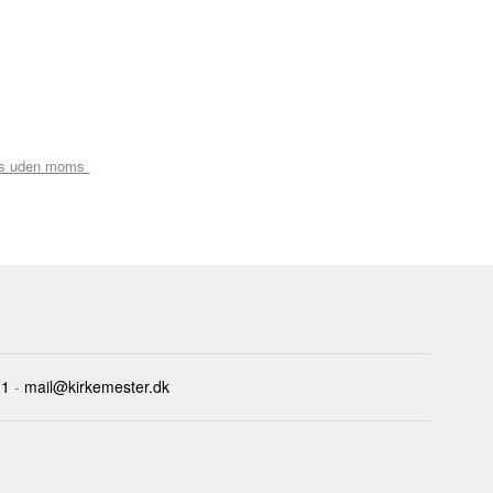
is uden moms
11
-
mail@kirkemester.dk