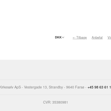
«- Tilbage
Anbefal
V
irkesølv ApS - Vestergade 13, Strandby - 9640 Farsø -
+45 98 63 61 
CVR: 35380981