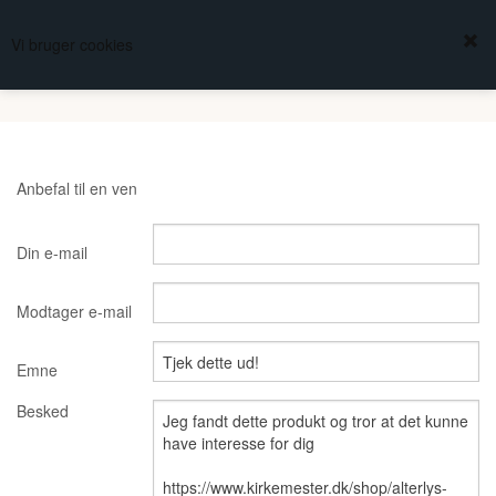
FREDBERG
Vi bruger cookies
KURV
(0,00 DKK)
KIRKESØLVSMEDEN
Anbefal til en ven
Din e-mail
Modtager e-mail
Emne
Besked