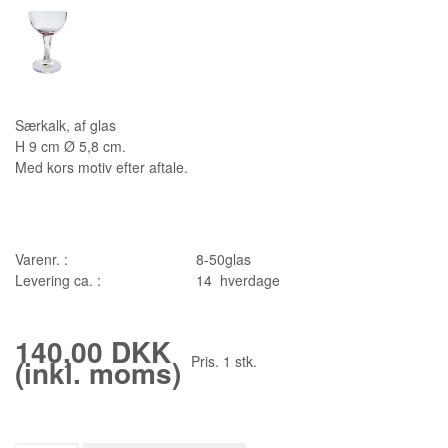
Særkalk, af glas
H 9 cm Ø 5,8 cm.
Med kors motiv efter aftale.
Varenr. :
8-50glas
Levering ca. :
14 hverdage
140,00 DKK
Pris.
1
stk.
(inkl. moms)