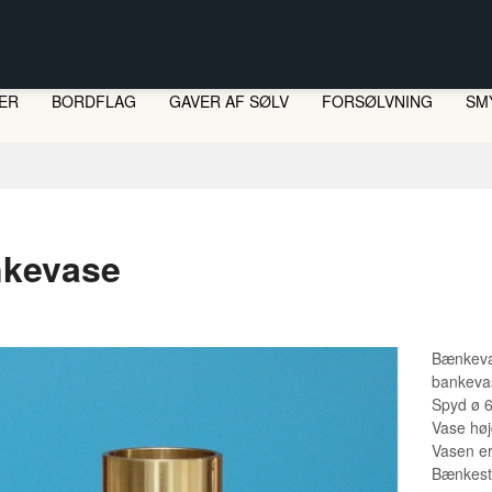
ER
BORDFLAG
GAVER AF SØLV
FORSØLVNING
SM
LI
ST
kevase
Bænkev
bankevas
Spyd ø 6
Vase hø
Vasen er
Bænkesta