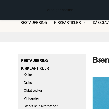
FREDBERG KIRKESØLVSMEDEN
Vi bruger cookies
RESTAURERING
KIRKEARTIKLER
DÅBSGAV
KALKE
DISKE
OBLAT ÆSKER
Bæn
VINKANDER
RESTAURERING
SÆRKALKE / ALTERBÆGER
KIRKEARTIKLER
OPBEVARINGSÆSKER
Kalke
HJEMMEBERETTELSE & -DÅB
Diske
Oblat æsker
DÅBSKANDER
Vinkander
DÅBSFADE
Særkalke / alterbæger
ALTERLYS MED BIO-LAMPEOLIE