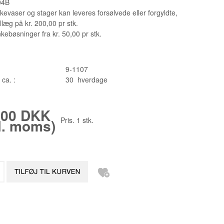
04B
kevaser og stager kan leveres forsølvede eller forgyldte,
llæg på kr. 200,00 pr stk.
ebøsninger fra kr. 50,00 pr stk.
9-1107
 ca. :
30 hverdage
,00 DKK
Pris.
1
stk.
kl. moms)