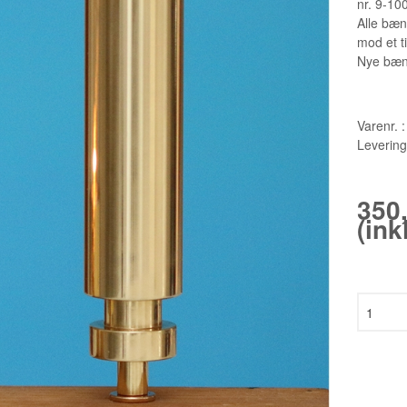
nr. 9-10
Alle bæn
OG BLOKLYS
mod et ti
G
Nye bænk
ATSER
Varenr. :
Levering
350
 LYSESLUKKER
(in