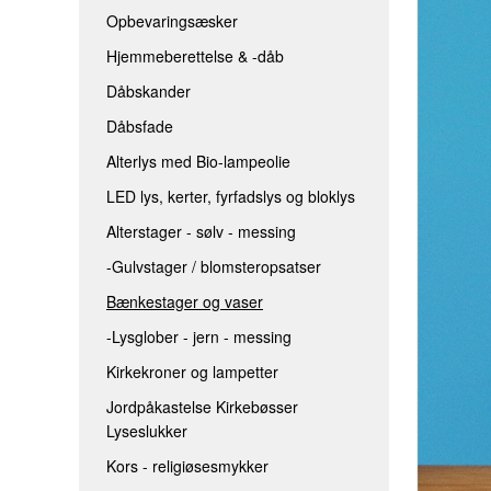
Opbevaringsæsker
LED LYS, KERTER, FYRFADSLYS 
Hjemmeberettelse & -dåb
ALTERSTAGER - SØLV - MESSIN
Dåbskander
-GULVSTAGER / BLOMSTEROPS
Dåbsfade
BÆNKESTAGER OG VASER
Alterlys med Bio-lampeolie
-LYSGLOBER - JERN - MESSING
LED lys, kerter, fyrfadslys og bloklys
KIRKEKRONER OG LAMPETTER
Alterstager - sølv - messing
JORDPÅKASTELSE KIRKEBØSSER
-Gulvstager / blomsteropsatser
KORS - RELIGIØSESMYKKER
Bænkestager og vaser
-Lysglober - jern - messing
Kirkekroner og lampetter
Jordpåkastelse Kirkebøsser
Lyseslukker
Kors - religiøsesmykker