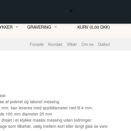
YKKER
GRAVERING
KURV (0,00 DKK)
MFJORDSSMYKKER
Forside
Kontakt
Vilkår
Om os
Galleri
ENKÆDER
ase
e af poleret og lakeret messing.
 mm. kan leveres med spyddiameter ned til 4 mm.
jde 100 mm diameter 25 mm
 drejet i et stykke massiv messing uden lodninger.
ge som tilbehør, vælg mellem kort eller langt glas se vare