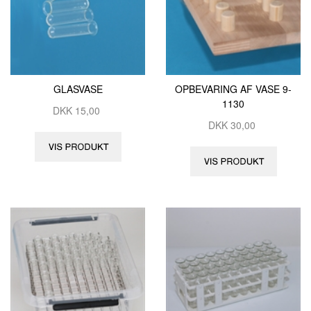
GLASVASE
OPBEVARING AF VASE 9-
1130
DKK
15,00
DKK
30,00