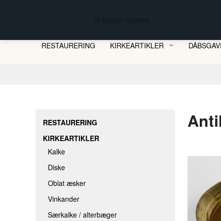
FREDBERG KIRKESØLVSMEDEN
Vi bruger cookies
RESTAURERING
KIRKEARTIKLER
DÅBSGAV
KALKE
DISKE
OBLAT ÆSKER
Anti
VINKANDER
RESTAURERING
SÆRKALKE / ALTERBÆGER
KIRKEARTIKLER
OPBEVARINGSÆSKER
Kalke
HJEMMEBERETTELSE & -DÅB
Diske
Oblat æsker
DÅBSKANDER
Vinkander
DÅBSFADE
Særkalke / alterbæger
ALTERLYS MED BIO-LAMPEOLIE