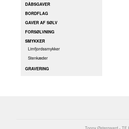
DÅBSGAVER
BORDFLAG
GAVER AF SØLV
FORSØLVNING
SMYKKER
Limfjordssmykker
Stenkæder
GRAVERING
Tonny Østergaard - TF K