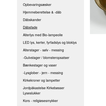
Opbevaringsæsker
LED LYS, KERTER, FYRFADSLYS 
Hjemmeberettelse & -dåb
ALTERSTAGER - SØLV - MESSIN
Dåbskander
-GULVSTAGER / BLOMSTEROPS
Dåbsfade
BÆNKESTAGER OG VASER
Alterlys med Bio-lampeolie
-LYSGLOBER - JERN - MESSING
LED lys, kerter, fyrfadslys og bloklys
KIRKEKRONER OG LAMPETTER
Alterstager - sølv - messing
JORDPÅKASTELSE KIRKEBØSSER
-Gulvstager / blomsteropsatser
KORS - RELIGIØSESMYKKER
Bænkestager og vaser
-Lysglober - jern - messing
Kirkekroner og lampetter
Jordpåkastelse Kirkebøsser
Lyseslukker
Kors - religiøsesmykker