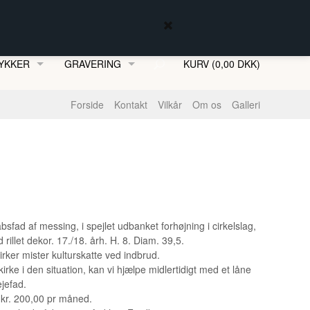
YKKER
GRAVERING
KURV (0,00 DKK)
MFJORDSSMYKKER
Forside
Kontakt
Vilkår
Om os
Galleri
ENKÆDER
bsfad af messing, i spejlet udbanket forhøjning i cirkelslag,
rillet dekor. 17./18. årh. H. 8. Diam. 39,5.
rker mister kulturskatte ved indbrud.
kirke i den situation, kan vi hjælpe midlertidigt med et låne
ejefad.
 kr. 200,00 pr måned.