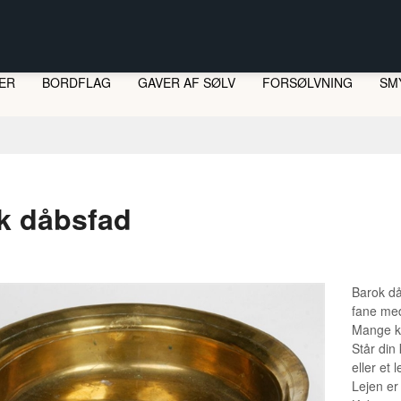
ER
BORDFLAG
GAVER AF SØLV
FORSØLVNING
SM
LI
ST
k dåbsfad
Barok då
fane med 
Mange ki
Står din 
eller et l
Lejen er