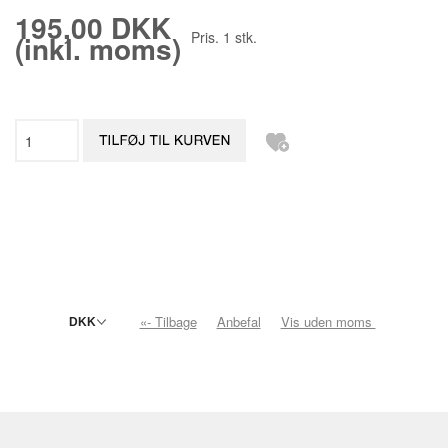
195,00 DKK
Pris.
1
stk.
(inkl. moms)
«- Tilbage
Anbefal
Vis uden moms